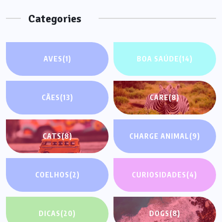
Categories
AVES
(1)
BOA SAÚDE
(14)
CÃES
(13)
CARE
(8)
CATS
(8)
CHARGE ANIMAL
(9)
COELHOS
(2)
CURIOSIDADES
(4)
DICAS
(20)
DOGS
(8)