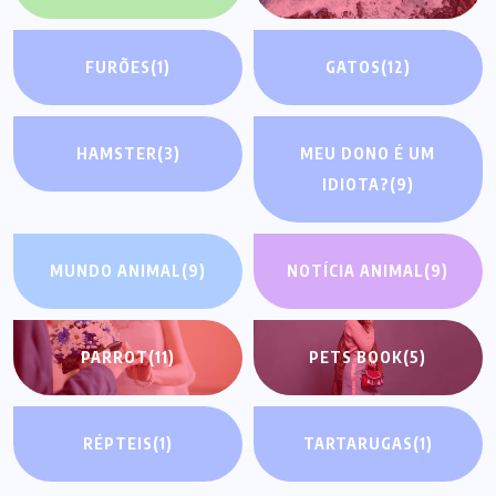
FURÕES
(1)
GATOS
(12)
HAMSTER
(3)
MEU DONO É UM
IDIOTA?
(9)
MUNDO ANIMAL
(9)
NOTÍCIA ANIMAL
(9)
PARROT
(11)
PETS BOOK
(5)
RÉPTEIS
(1)
TARTARUGAS
(1)